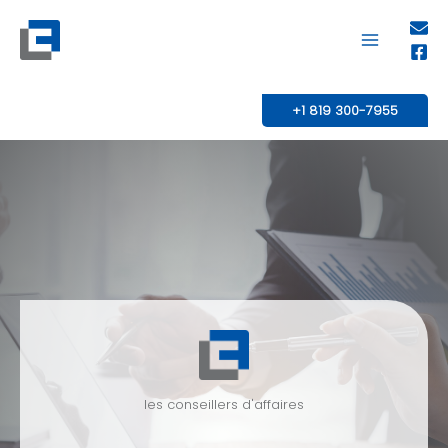
Aller
au
contenu
+1 819 300-7955
les conseillers d'affaires