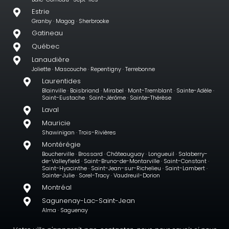
Estrie
Granby · Magog · Sherbrooke
Gatineau
Québec
Lanaudière
Joliette · Mascouche · Repentigny · Terrebonne
Laurentides
Blainville · Boisbriand · Mirabel · Mont-Tremblant · Sainte-Adèle ·
Saint-Eustache · Saint-Jérôme · Sainte-Thérèse
Laval
Mauricie
Shawinigan · Trois-Rivières
Montérégie
Boucherville · Brossard · Châteauguay · Longueuil · Salaberry-
de-Valleyfield · Saint-Bruno-de-Montarville · Saint-Constant ·
Saint-Hyacinthe · Saint-Jean-sur-Richelieu · Saint-Lambert ·
Sainte-Julie · Sorel-Tracy · Vaudreuil-Dorion
Montréal
Sagunenay-Lac-Saint-Jean
Alma · Saguenay