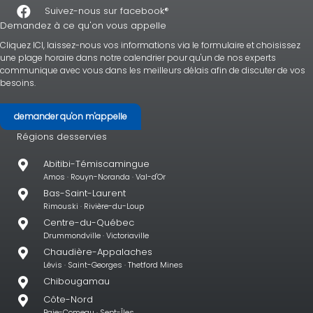
Suivez-nous sur facebook®
Demandez à ce qu'on vous appelle
Cliquez ICI, laissez-nous vos informations via le formulaire et choisissez
une plage horaire dans notre calendrier pour qu'un de nos experts
communique avec vous dans les meilleurs délais afin de discuter de vos
besoins.
demander qu'on m'appelle
Régions desservies
Abitibi-Témiscamingue
Amos · Rouyn-Noranda · Val-d'Or
Bas-Saint-Laurent
Rimouski · Rivière-du-Loup
Centre-du-Québec
Drummondville · Victoriaville
Chaudière-Appalaches
Lévis · Saint-Georges · Thetford Mines
Chibougamau
Côte-Nord
Baie-Comeau · Sept-Îles